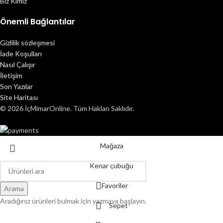
Biz Kimiz
Önemli Bağlantılar
Gizlilik sözleşmesi
İade Koşulları
Nasıl Çalışır
İletişim
Son Yazılar
Site Haritası
© 2026 İçMimarOnline. Tüm Hakları Saklıdır.
Mağaza
Kenar çubuğu
Favoriler
Arama
Aradığınız ürünleri bulmak için yazmaya başlayın.
Sepet